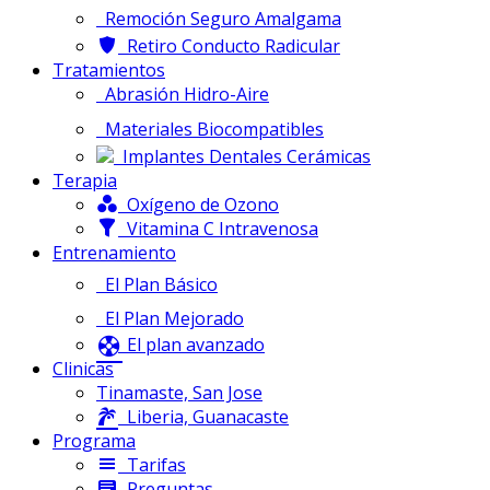
Remoción Seguro Amalgama
Retiro Conducto Radicular
Tratamientos
Abrasión Hidro-Aire
Materiales Biocompatibles
Implantes Dentales Cerámicas
Terapia
Oxígeno de Ozono
Vitamina C Intravenosa
Entrenamiento
El Plan Básico
El Plan Mejorado
El plan avanzado
Clinicas
Tinamaste, San Jose
Liberia, Guanacaste
Programa
Tarifas
Preguntas